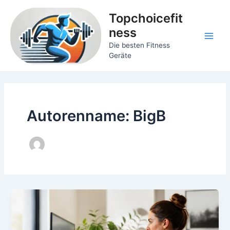
Zum
Topchoicefit
Inhalt
ness
springen
Main
Die besten Fitness
Geräte
Men
Autorenname: BigB